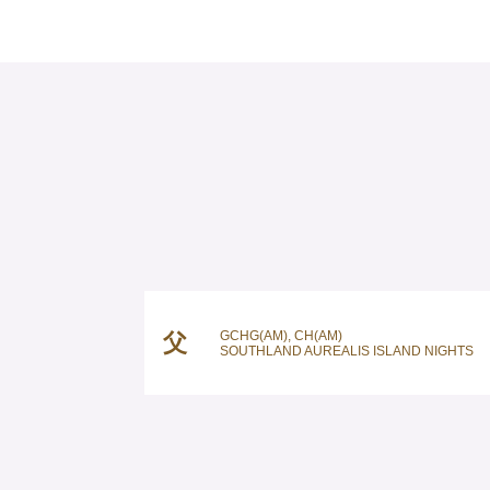
GCHG(AM), CH(AM)
父
SOUTHLAND AUREALIS ISLAND NIGHTS