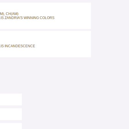
M), CH(AM)
IS ZANDRIA'S WINNING COLORS
IS INCANDESCENCE