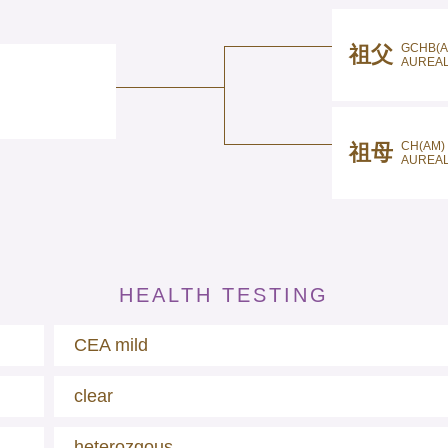
GCHB(A
祖父
AUREAL
CH(AM)
祖母
AUREAL
HEALTH TESTING
CEA mild
clear
heterozgous