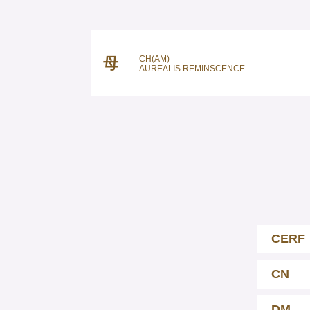
CH(AM)
母
AUREALIS REMINSCENCE
CERF
CN
DM