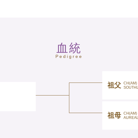
血統
Pedigree
CH(AM)
祖父
SOUTHL
CH(AM)
祖母
AUREAL