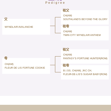
Pedigree
祖父
CH(AM)
父
SOUTHLAND'S BEYOND THE GLORY
祖母
WYNDLAIR AVALANCHE
CH(AM)
TWIN CITY WYNDLAIR ANTHEM
祖父
CH(AM)
母
FANTASY'S FORTUNE HUNTER(ROM)
CH(AM)
祖母
FLEUR DE LIS FORTUNE COOKIE
B.I.SS, CH(AM), JKC CH,
FLEUR-DE-LIS'S SUGAR BABY(ROM)