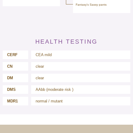
Fantasy's Sassy pants
HEALTH TESTING
CERF
CEA mild
CN
clear
DM
clear
DMS
AAbb (moderate risk )
MDR1
normal / mutant