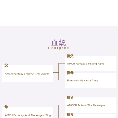
血統
Pedigree
祖父
AMCH Fantasy's Finding Fame
父
祖母
AMCH Fantasy's Heir Of The Dragon
Fantasy's My Kinda Party
祖父
AMGCH Taliesin The Masterplan
母
祖母
AMCH Fantasys And The Angels Sing