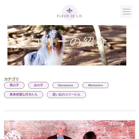
コリーの紹介
OURS COLLIES
カテゴリ
男の子
女の子
Havanese
Memories
将来有望な仔犬たち
思い出のコリーたち